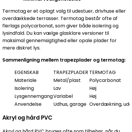
Termotag er et oplagt valg til udestuer, drivhuse eller
overdækkede terrasser. Termotag består ofte af
flerlags polycarbonat, som giver både isolering og
lysindfald. Du kan vælge glasklare versioner til
maksimal gennemsigtighed eller opale plader for
mere diskret lys.
Sammenligning mellem trapezplader og termotag:
EGENSKAB
TRAPEZPLADER
TERMOTAG
Materiale
Metal/plast
Polycarbonat
Isolering
Lav
Høj
Lysgennemgang
Variabel
Høj
Anvendelse
Udhus, garage
Overdækning, ude
Akryl og hård PVC
Akryl og hård PVC bruges ofte som tilbehør, når du