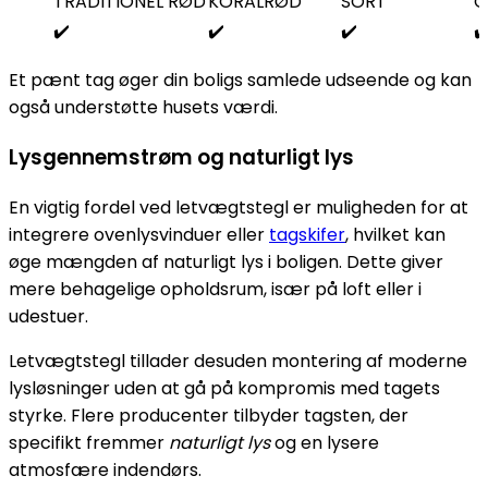
TRADITIONEL RØD
KORALRØD
SORT
G
✔️
✔️
✔️
✔
Et pænt tag øger din boligs samlede udseende og kan
også understøtte husets værdi.
Lysgennemstrøm og naturligt lys
En vigtig fordel ved letvægtstegl er muligheden for at
integrere ovenlysvinduer eller
tagskifer
, hvilket kan
øge mængden af naturligt lys i boligen. Dette giver
mere behagelige opholdsrum, især på loft eller i
udestuer.
Letvægtstegl tillader desuden montering af moderne
lysløsninger uden at gå på kompromis med tagets
styrke. Flere producenter tilbyder tagsten, der
specifikt fremmer
naturligt lys
og en lysere
atmosfære indendørs.