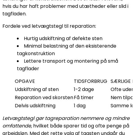
hvis du har haft problemer med utætheder eller slid i
tagfladen.
Fordele ved letvægtstegl til reparation:
Hurtig udskiftning af defekte sten
Minimal belastning af den eksisterende
tagkonstruktion
Lettere transport og montering på små
tagflader
OPGAVE
TIDSFORBRUG
SÆRLIGE 
Udskiftning af sten
1-2 dage
Ofte uden
Reparation ved skorsten
Få timer
Nem tilpas
Delvis udskiftning
1 dag
Samme loo
Letvægtstegl gør tagreparation nemmere og mindre
omfattende,
hvilket både sparer tid og ofte penge på
arbejdsløn. Med det rette valg af tagsten undgår du